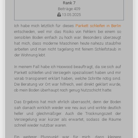
Rank 7
Beiträge 409
13.05.2025
Ich habe mich letztlich für dieses
Parkett schleifen in Berlin
entschieden, weil mir das Risiko von Fehlern bei einem so
sensiblen Boden einfach zu hoch war. Besonders überzeugt
hat mich, dass moderne Maschinen heute nahezu staubfrei
arbeiten und man nicht tagelang mit feinem Schleifstaub in
der Wohnung lebt.
In meinem Fall habe ich Hoowood beauftragt, da sie sich auf
Parkett schleifen und Versiegeln spezialisiert haben und mir
vorab transparent erklärt haben, welche Schritte nötig sind.
Die Beratung vor Ort war hilfreich, weil direkt geklärt wurde,
ob mein Boden überhaupt noch genug Nutzschicht hatte.
Das Ergebnis hat mich ehrlich überrascht, denn der Boden
sah danach wirklich wieder wie neu aus und wirkte deutlich
heller und gleichmäßiger. Auch die Trocknungszeit der
Versiegelung war kürzer als erwartet, sodass die Räume
schnell wieder nutzbar waren.
Ein weiterer Pluspunkt war für mich, dass kleinere