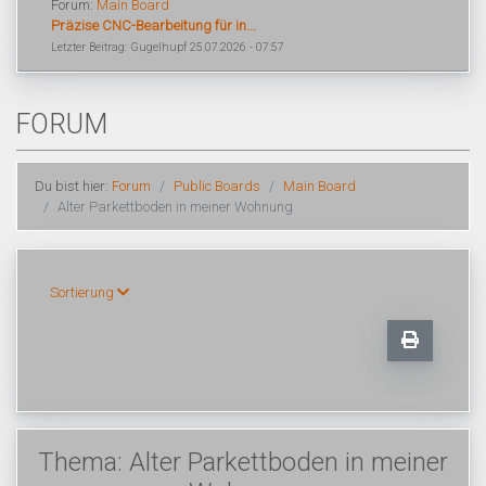
Forum:
Main Board
Präzise CNC-Bearbeitung für in...
Letzter Beitrag: Gugelhupf 25.07.2026 - 07:57
FORUM
Du bist hier:
Forum
Public Boards
Main Board
Alter Parkettboden in meiner Wohnung
Sortierung
Thema: Alter Parkettboden in meiner