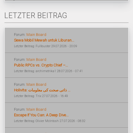
LETZTER BEITRAG
Forum:
Main Board
Sewa Mobil Mewah untuk Liburan...
Letzter Beitrag: Fullbuster 29.07.2026 - 20:09
Forum:
Main Board
Public RPCs vs. Crypto Chief –...
Letzter Beitrag: archimetrika1 28.07.2026 - 07:41
Forum:
Main Board
Holivita: ذاتی صحت کی معلومات ...
Letzter Beitrag: Trix 27.07.2026 - 16:49
Forum:
Main Board
Escape If You Can: A Deep Dive...
Letzter Beitrag: Olivier McIntosh 27.07.2026 - 08:32