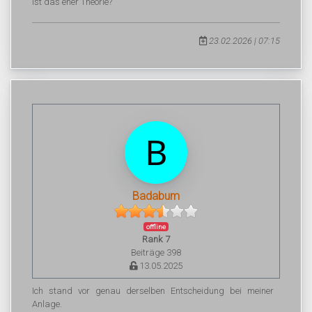
ist das eher Theorie?
23.02.2026 | 07:15
Badabum
offline
Rank 7
Beiträge 398
13.05.2025
Ich stand vor genau derselben Entscheidung bei meiner
Anlage.