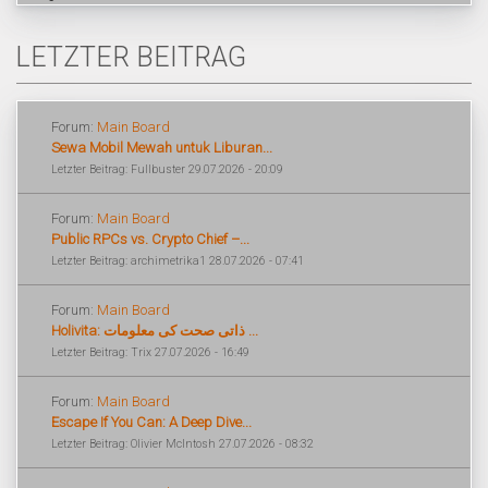
LETZTER BEITRAG
Forum:
Main Board
Sewa Mobil Mewah untuk Liburan...
Letzter Beitrag: Fullbuster 29.07.2026 - 20:09
Forum:
Main Board
Public RPCs vs. Crypto Chief –...
Letzter Beitrag: archimetrika1 28.07.2026 - 07:41
Forum:
Main Board
Holivita: ذاتی صحت کی معلومات ...
Letzter Beitrag: Trix 27.07.2026 - 16:49
Forum:
Main Board
Escape If You Can: A Deep Dive...
Letzter Beitrag: Olivier McIntosh 27.07.2026 - 08:32