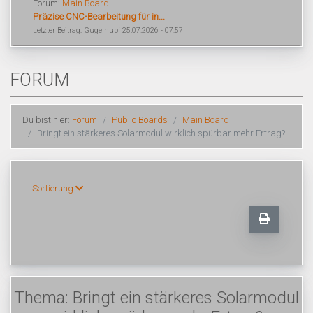
Forum:
Main Board
Präzise CNC-Bearbeitung für in...
Letzter Beitrag: Gugelhupf 25.07.2026 - 07:57
FORUM
Du bist hier:
Forum
Public Boards
Main Board
Bringt ein stärkeres Solarmodul wirklich spürbar mehr Ertrag?
Sortierung
Thema: Bringt ein stärkeres Solarmodul