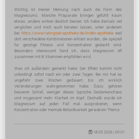
Wichtig ist meiner Meinung nach auch die Form des
Magnesiums. Manche Präparate bringen gefühlt kaum
etwas, andere wirken deutlich besser. Ich habe damals viel
verglichen und mich auch beraten lassen, unter anderem
bei
https://www.ratingsee-apotheke.de/linden-apotheke
weil
dort verschiedene Kombinationen erklärt wurden, die speziell
für geistige Fitness und Konzentration gedacht sind.
Besonders interessant fand ich, dass Magnesium oft
zusammen mit B Vitaminen empfohlen wird.
Was ich außerdem gemerkt habe: Der Effekt kommt nicht
unbedingt sofort nach ein oder zwei Tagen. Bei mir hat es
ungefähr zwei Wochen gedauert, bis ich wirklich
Veränderungen wahrgenommen habe. Dazu gehören
besserer Schlaf, weniger dieses typische Gedankenchaos
und insgesamt mehr Klarheit im Kopf. Deshalb würde ich
Magnesium auf jeden Fall mal ausprobieren, wenn
Konzentration oder mentale Belastbarkeit gerade ein Thema
18.05.2026 | 00:01