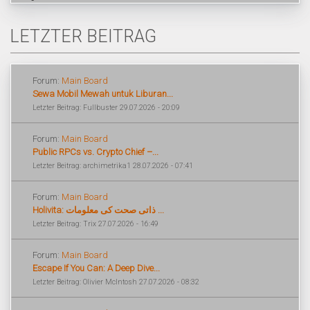
LETZTER BEITRAG
Forum:
Main Board
Sewa Mobil Mewah untuk Liburan...
Letzter Beitrag: Fullbuster 29.07.2026 - 20:09
Forum:
Main Board
Public RPCs vs. Crypto Chief –...
Letzter Beitrag: archimetrika1 28.07.2026 - 07:41
Forum:
Main Board
Holivita: ذاتی صحت کی معلومات ...
Letzter Beitrag: Trix 27.07.2026 - 16:49
Forum:
Main Board
Escape If You Can: A Deep Dive...
Letzter Beitrag: Olivier McIntosh 27.07.2026 - 08:32