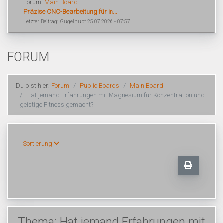
Forum:
Main Board
Präzise CNC-Bearbeitung für in...
Letzter Beitrag: Gugelhupf 25.07.2026 - 07:57
FORUM
Du bist hier:
Forum
Public Boards
Main Board
Hat jemand Erfahrungen mit Magnesium für Konzentration und
geistige Fitness gemacht?
Sortierung
Thema: Hat jemand Erfahrungen mit