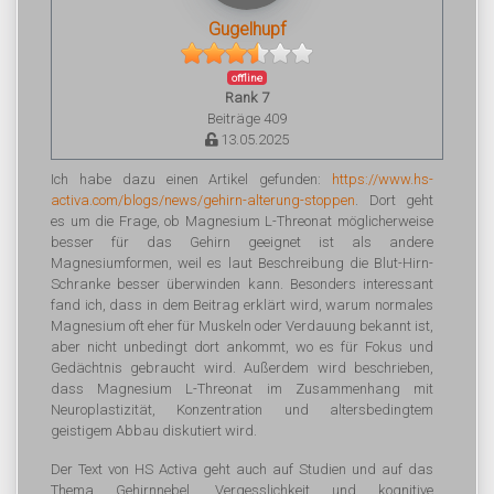
Gugelhupf
offline
Rank 7
Beiträge 409
13.05.2025
Ich habe dazu einen Artikel gefunden:
https://www.hs-
activa.com/blogs/news/gehirn-alterung-stoppen
. Dort geht
es um die Frage, ob Magnesium L-Threonat möglicherweise
besser für das Gehirn geeignet ist als andere
Magnesiumformen, weil es laut Beschreibung die Blut-Hirn-
Schranke besser überwinden kann. Besonders interessant
fand ich, dass in dem Beitrag erklärt wird, warum normales
Magnesium oft eher für Muskeln oder Verdauung bekannt ist,
aber nicht unbedingt dort ankommt, wo es für Fokus und
Gedächtnis gebraucht wird. Außerdem wird beschrieben,
dass Magnesium L-Threonat im Zusammenhang mit
Neuroplastizität, Konzentration und altersbedingtem
geistigem Abbau diskutiert wird.
Der Text von HS Activa geht auch auf Studien und auf das
Thema Gehirnnebel, Vergesslichkeit und kognitive