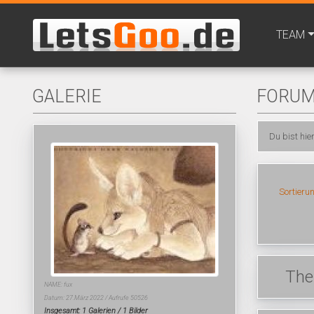
TEAM
GALERIE
FORU
Du bist hie
Sortieru
The
NAME: fux
Datum: 27.März 2022 / Aufrufe 50526
Insgesamt: 1 Galerien / 1 Bilder