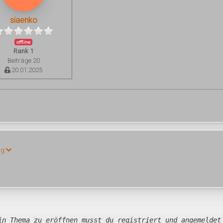
siaenko
offline
Rank 1
Beiträge 20
20.01.2025
ng
in Thema zu eröffnen musst du registriert und angemeldet