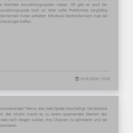
ie höchsten Auszahlungsquoten haben. Oft gibt es auch bei
szahlungsquote hoch ist. Man sollte Plattformen sorgfältig
e die fairsten Kisten anbieten. Mit etwas Recherche kann man die
scheidungen treffen.
19.05.2026 | 15:00
 faszinierendes Thema, das viele Spieler beschäftigt. Die Balance
rt des Inhalts macht es zu einem spannenden Element des
 viele nach Wegen suchen, ihre Chancen zu optimieren und die
maximieren.