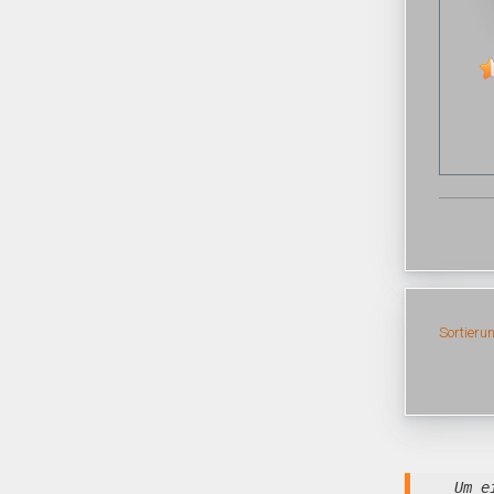
Sortieru
Um e