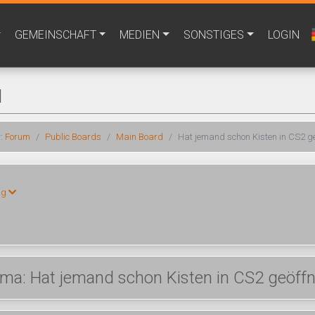
GEMEINSCHAFT
MEDIEN
SONSTIGES
LOGIN
M
r:
Forum
Public Boards
Main Board
Hat jemand schon Kisten in CS2 g
ng
ma: Hat jemand schon Kisten in CS2 geöff