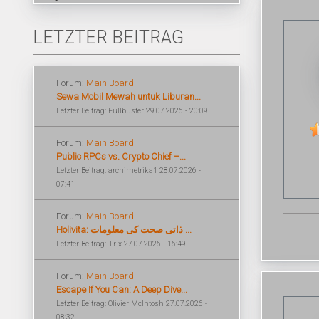
LETZTER BEITRAG
Forum:
Main Board
Sewa Mobil Mewah untuk Liburan...
Letzter Beitrag: Fullbuster 29.07.2026 - 20:09
Forum:
Main Board
Public RPCs vs. Crypto Chief –...
Letzter Beitrag: archimetrika1 28.07.2026 -
07:41
Forum:
Main Board
Holivita: ذاتی صحت کی معلومات ...
Letzter Beitrag: Trix 27.07.2026 - 16:49
Forum:
Main Board
Escape If You Can: A Deep Dive...
Letzter Beitrag: Olivier McIntosh 27.07.2026 -
08:32