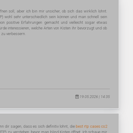
nen soll, aber ich bin mir unsicher, ob sich das wirklich lohnt.
) wohl sehr unterschiedlich sein können und man schnell sein
hon positive Erfahrungen gemacht und vielleicht sogar etwas
rde interessieren, welche Arten von Kisten ihr bevorzugt und ob
 zu verbessern.
19.05.2026 | 14:35
n dir sagen, dass es sich definitiv lohnt, die
best rtp cases cs2
(RTP) zu verstehen, bevor man blind Kisten öffnet. Ich schaue mir