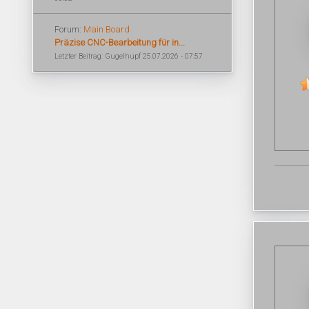
Forum:
Main Board
Präzise CNC-Bearbeitung für in...
Letzter Beitrag: Gugelhupf 25.07.2026 - 07:57