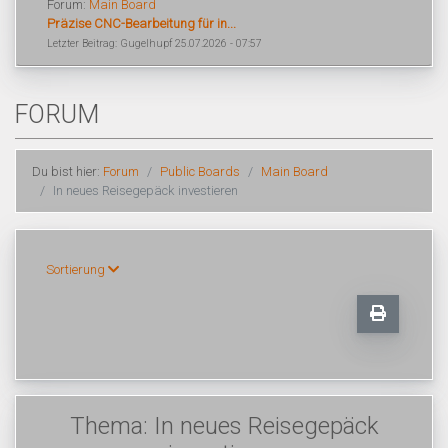
Forum:
Main Board
Präzise CNC-Bearbeitung für in...
Letzter Beitrag: Gugelhupf 25.07.2026 - 07:57
FORUM
Du bist hier:
Forum
Public Boards
Main Board
In neues Reisegepäck investieren
Sortierung
Thema: In neues Reisegepäck