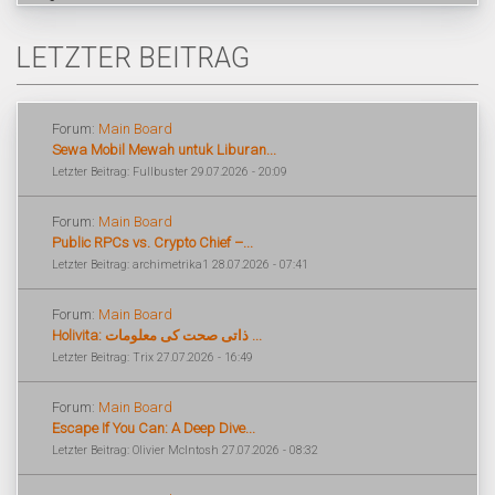
LETZTER BEITRAG
Forum:
Main Board
Sewa Mobil Mewah untuk Liburan...
Letzter Beitrag: Fullbuster 29.07.2026 - 20:09
Forum:
Main Board
Public RPCs vs. Crypto Chief –...
Letzter Beitrag: archimetrika1 28.07.2026 - 07:41
Forum:
Main Board
Holivita: ذاتی صحت کی معلومات ...
Letzter Beitrag: Trix 27.07.2026 - 16:49
Forum:
Main Board
Escape If You Can: A Deep Dive...
Letzter Beitrag: Olivier McIntosh 27.07.2026 - 08:32