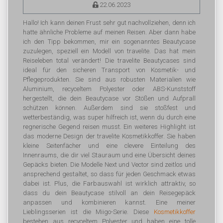
22.06.2023
Hallo! Ich kann deinen Frust sehr gut nachvollziehen, denn ich
hatte ähnliche Probleme auf meinen Reisen. Aber dann habe
ich den Tipp bekommen, mir ein sogenanntes Beautycase
zuzulegen, speziell ein Modell von travelite. Das hat mein
Reiseleben total verändert! Die travelite Beautycases sind
ideal für den sicheren Transport von Kosmetik- und
Pflegeprodukten. Sie sind aus robusten Materialien wie
Aluminium, recyceltem Polyester oder ABS-Kunststoff
hergestellt, die dein Beautycase vor Stößen und Aufprall
schützen können. Außerdem sind sie stoßfest und
wetterbeständig, was super hilfreich ist, wenn du durch eine
regnerische Gegend reisen musst. Ein weiteres Highlight ist
das moderne Design der travelite Kosmetikkoffer. Sie haben
kleine Seitenfächer und eine clevere Einteilung des
Innenraums, die dir viel Stauraum und eine Übersicht deines
Gepäcks bieten. Die Modelle Next und Vector sind zeitlos und
ansprechend gestaltet, so dass für jeden Geschmack etwas
dabei ist. Plus, die Farbauswahl ist wirklich attraktiv, so
dass du dein Beautycase stilvoll an dein Reisegepäck
anpassen und kombinieren kannst. Eine meiner
Lieblingsserien ist die Miigo-Serie. Diese
Kosmetikkoffer
bestehen aus recyceltem Polyester und haben eine tolle