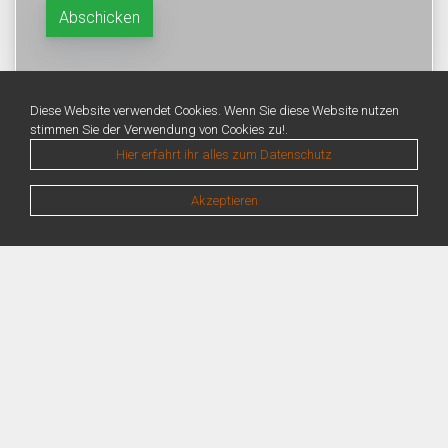
Diese Website verwendet Cookies. Wenn Sie diese Website nutzen
stimmen Sie der Verwendung von Cookies zu!.
Hier erfahrt ihr alles zum Datenschutz
Akzeptieren
Warning
: Unknown: Write failed: No space left on device (28) in
Unknown
on line
0
Warning
: Unknown: Failed to write session data (files). Please verify that the