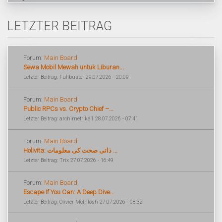
LETZTER BEITRAG
Forum:
Main Board
Sewa Mobil Mewah untuk Liburan...
Letzter Beitrag: Fullbuster 29.07.2026 - 20:09
Forum:
Main Board
Public RPCs vs. Crypto Chief –...
Letzter Beitrag: archimetrika1 28.07.2026 - 07:41
Forum:
Main Board
Holivita: ذاتی صحت کی معلومات ...
Letzter Beitrag: Trix 27.07.2026 - 16:49
Forum:
Main Board
Escape If You Can: A Deep Dive...
Letzter Beitrag: Olivier McIntosh 27.07.2026 - 08:32