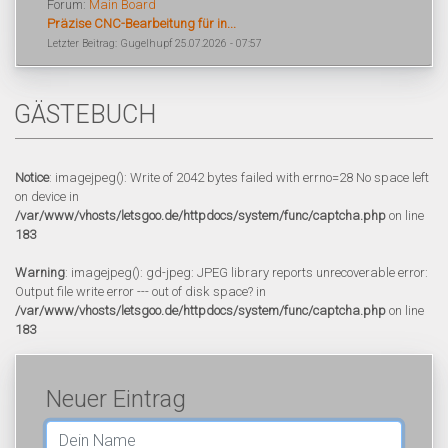
Forum:
Main Board
Präzise CNC-Bearbeitung für in...
Letzter Beitrag: Gugelhupf 25.07.2026 - 07:57
GÄSTEBUCH
Notice
: imagejpeg(): Write of 2042 bytes failed with errno=28 No space left
on device in
/var/www/vhosts/letsgoo.de/httpdocs/system/func/captcha.php
on line
183
Warning
: imagejpeg(): gd-jpeg: JPEG library reports unrecoverable error:
Output file write error --- out of disk space? in
/var/www/vhosts/letsgoo.de/httpdocs/system/func/captcha.php
on line
183
Neuer Eintrag