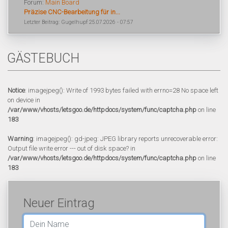
Forum:
Main Board
Präzise CNC-Bearbeitung für in...
Letzter Beitrag: Gugelhupf 25.07.2026 - 07:57
GÄSTEBUCH
Notice
: imagejpeg(): Write of 1993 bytes failed with errno=28 No space left
on device in
/var/www/vhosts/letsgoo.de/httpdocs/system/func/captcha.php
on line
183
Warning
: imagejpeg(): gd-jpeg: JPEG library reports unrecoverable error:
Output file write error --- out of disk space? in
/var/www/vhosts/letsgoo.de/httpdocs/system/func/captcha.php
on line
183
Neuer Eintrag