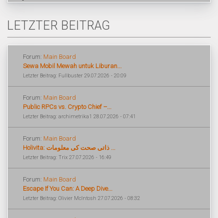
LETZTER BEITRAG
Forum:
Main Board
Sewa Mobil Mewah untuk Liburan...
Letzter Beitrag: Fullbuster 29.07.2026 - 20:09
Forum:
Main Board
Public RPCs vs. Crypto Chief –...
Letzter Beitrag: archimetrika1 28.07.2026 - 07:41
Forum:
Main Board
Holivita: ذاتی صحت کی معلومات ...
Letzter Beitrag: Trix 27.07.2026 - 16:49
Forum:
Main Board
Escape If You Can: A Deep Dive...
Letzter Beitrag: Olivier McIntosh 27.07.2026 - 08:32