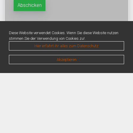
Diese Website verwendet Cookies. Wenn Sie diese Website nutzen
stimmen Sie der Verwendung von Cookies zu!.
Hier erfahrt ihr alles zum Datenschutz
Akzeptieren
Warning
: Unknown: Write failed: No space left on device (28) in
Unknown
on line
0
Warning
: Unknown: Failed to write session data (files). Please verify that the