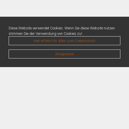
Diese Website verwendet Cookies. Wenn Sie diese Website nutzen
stimmen Sie der Verwendung von Cookies zu!.
Hier erfahrt ihr alles zum Datenschutz
Akzeptieren
Warning
: Unknown: Write failed: No space left on device (28) in
Unknown
on line
0
Warning
: Unknown: Failed to write session data (files). Please verify that the
current setting of session.save_path is correct (/var/lib/php/sessions) in