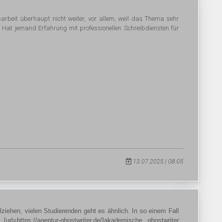
arbeit überhaupt nicht weiter, vor allem, weil das Thema sehr
e. Hat jemand Erfahrung mit professionellen Schreibdiensten für
13.07.2025 | 08:05
lziehen, vielen Studierenden geht es ähnlich. In so einem Fall
l=https://agentur-ghostwriter.de/]akademische ghostwriter