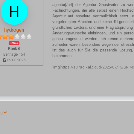
agentur[/url] der Agentur Ghostwriter zu we
Fachrichtungen, die alle selbst einen Hochs
Agentur auf absolute Vertraulichkeit setzt un
vorgefertigten Arbeiten und keine KI-generi
gründliches Lektorat und eine Plagiatsprüfung
hydrogen
Änderungswünsche einbringen, und ein persön
genau umgesetzt werden. Ich kenne mehrere
offline
zufrieden waren, besonders wegen der stressfr
Rank 6
ist das auch für Sie die passende Lösung,
Beiträge 154
bekommen.
09.03.2025
[img]https://s3.radikal.cloud/2025/07/13/SN
ng