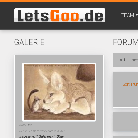
TEAM
GALERIE
FORU
Du bist hie
Sortieru
NAME: fux
Datum: 27.März 2022 / Aufrufe 50541
Insgesamt: 1 Galerien / 1 Bilder