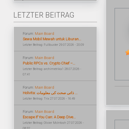
LETZTER BEITRAG
Forum:
Main Board
Sewa Mobil Mewah untuk Liburan...
Letzter Beitrag: Fullbuster 29.07.2026 - 20:09
Forum:
Main Board
Public RPCs vs. Crypto Chief –...
Letzter Beitrag: archimetrika1 28.07.2026 -
07:41
Forum:
Main Board
Holivita: ذاتی صحت کی معلومات ...
Letzter Beitrag: Trix 27.07.2026 - 16:49
Forum:
Main Board
Escape If You Can: A Deep Dive...
Letzter Beitrag: Olivier McIntosh 27.07.2026 -
08:32