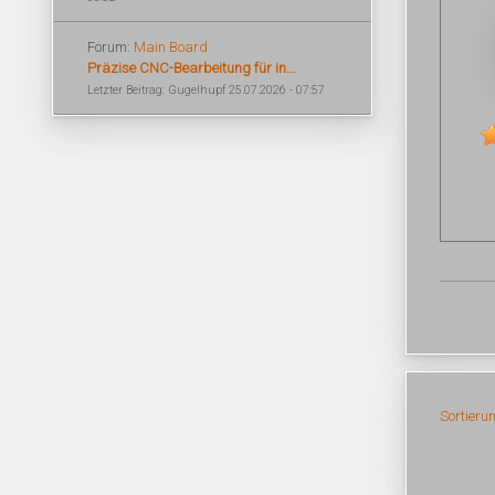
Forum:
Main Board
Präzise CNC-Bearbeitung für in...
Letzter Beitrag: Gugelhupf 25.07.2026 - 07:57
Sortieru