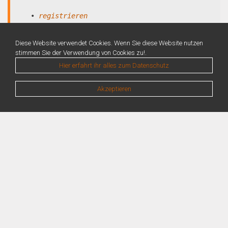
•
registrieren
•
anmelden
Diese Website verwendet Cookies. Wenn Sie diese Website nutzen
stimmen Sie der Verwendung von Cookies zu!.
Hier erfahrt ihr alles zum Datenschutz
Akzeptieren
Warning
: Unknown: Write failed: No space left on device (28) in
Unknown
on line
0
Warning
: Unknown: Failed to write session data (files). Please verify that the
current setting of session.save_path is correct (/var/lib/php/sessions) in
Unknown
on line
0