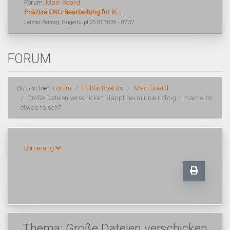
Forum:
Main Board
Präzise CNC-Bearbeitung für in...
Letzter Beitrag: Gugelhupf 25.07.2026 - 07:57
FORUM
Du bist hier:
Forum
Public Boards
Main Board
Große Dateien verschicken klappt bei mir nie richtig – mache ich
etwas falsch?
Sortierung
Thema: Große Dateien verschicken