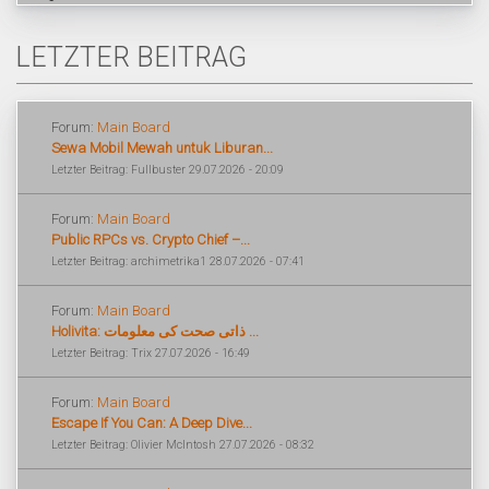
LETZTER BEITRAG
Forum:
Main Board
Sewa Mobil Mewah untuk Liburan...
Letzter Beitrag: Fullbuster 29.07.2026 - 20:09
Forum:
Main Board
Public RPCs vs. Crypto Chief –...
Letzter Beitrag: archimetrika1 28.07.2026 - 07:41
Forum:
Main Board
Holivita: ذاتی صحت کی معلومات ...
Letzter Beitrag: Trix 27.07.2026 - 16:49
Forum:
Main Board
Escape If You Can: A Deep Dive...
Letzter Beitrag: Olivier McIntosh 27.07.2026 - 08:32