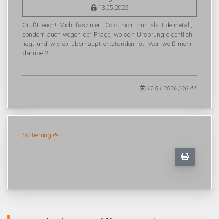
13.05.2025
Grüßt euch! Mich fasziniert Gold nicht nur als Edelmetall,
sondern auch wegen der Frage, wo sein Ursprung eigentlich
liegt und wie es überhaupt entstanden ist. Wer weiß mehr
darüber?
17.04.2026 | 06:41
Sortierung