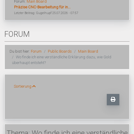
Forum:
Main Board
Präzise CNC-Bearbeitung für in...
Letzter Beitrag: Gugelhupf 25.07.2026 - 07:57
FORUM
Du bist hier:
Forum
Public Boards
Main Board
Wo finde ich eine verständliche Erklärung dazu, wie Gold
überhaupt entsteht?
Sortierung
Thema: Wo finde ich eine verständliche