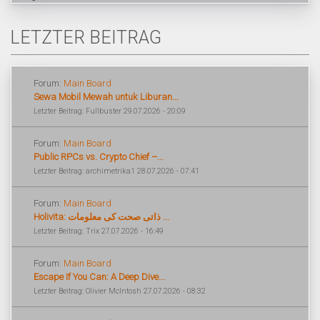
LETZTER BEITRAG
Forum:
Main Board
Sewa Mobil Mewah untuk Liburan...
Letzter Beitrag: Fullbuster 29.07.2026 - 20:09
Forum:
Main Board
Public RPCs vs. Crypto Chief –...
Letzter Beitrag: archimetrika1 28.07.2026 - 07:41
Forum:
Main Board
Holivita: ذاتی صحت کی معلومات ...
Letzter Beitrag: Trix 27.07.2026 - 16:49
Forum:
Main Board
Escape If You Can: A Deep Dive...
Letzter Beitrag: Olivier McIntosh 27.07.2026 - 08:32