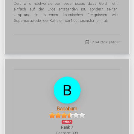
Dort wird nachvollziehbar beschrieben, dass Gold nicht
einfach auf der Erde entstanden ist, sondern seinen
Ursprung in extremen kosmischen Ereignissen wie
Supernovae oder der Kollision von Neutronensternen hat.
17.04.2026 | 08:55
Badabum
offline
Rank 7
Beiträge 398