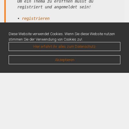
Um ein Thema zu eröffnen musst du
registriert und angemeldet sein!
•
registrieren
•
anmelden
Diese Website verwendet Cookies. Wenn Sie diese Website nutzen
stimmen Sie der Verwendung von Cookies zu!.
Hier erfahrt ihr alles zum Datenschutz
Akzeptieren
Warning
: Unknown: Write failed: No space left on device (28) in
Unknown
on line
0
Warning
: Unknown: Failed to write session data (files). Please verify that the