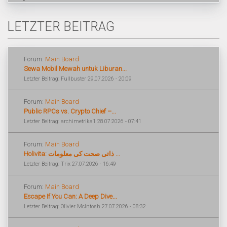
LETZTER BEITRAG
Forum:
Main Board
Sewa Mobil Mewah untuk Liburan...
Letzter Beitrag: Fullbuster 29.07.2026 - 20:09
Forum:
Main Board
Public RPCs vs. Crypto Chief –...
Letzter Beitrag: archimetrika1 28.07.2026 - 07:41
Forum:
Main Board
Holivita: ذاتی صحت کی معلومات ...
Letzter Beitrag: Trix 27.07.2026 - 16:49
Forum:
Main Board
Escape If You Can: A Deep Dive...
Letzter Beitrag: Olivier McIntosh 27.07.2026 - 08:32