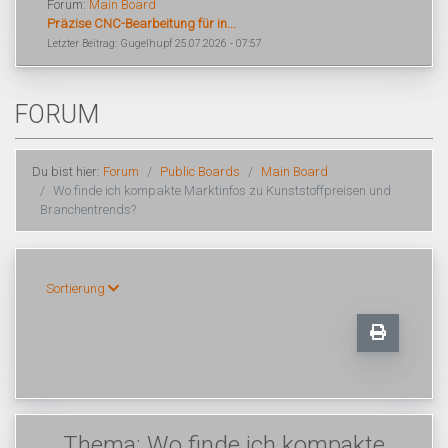
Forum:
Main Board
Präzise CNC-Bearbeitung für in...
Letzter Beitrag: Gugelhupf 25.07.2026 - 07:57
FORUM
Du bist hier:
Forum
Public Boards
Main Board
Wo finde ich kompakte Marktinfos zu Kunststoffpreisen und
Branchentrends?
Sortierung
Thema: Wo finde ich kompakte