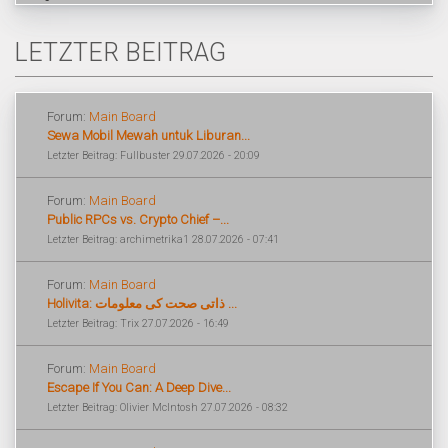
LETZTER BEITRAG
Forum:
Main Board
Sewa Mobil Mewah untuk Liburan...
Letzter Beitrag: Fullbuster 29.07.2026 - 20:09
Forum:
Main Board
Public RPCs vs. Crypto Chief –...
Letzter Beitrag: archimetrika1 28.07.2026 - 07:41
Forum:
Main Board
Holivita: ذاتی صحت کی معلومات ...
Letzter Beitrag: Trix 27.07.2026 - 16:49
Forum:
Main Board
Escape If You Can: A Deep Dive...
Letzter Beitrag: Olivier McIntosh 27.07.2026 - 08:32