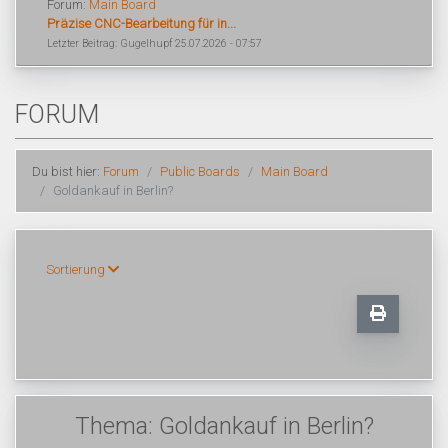
Forum:
Main Board
Präzise CNC-Bearbeitung für in...
Letzter Beitrag: Gugelhupf 25.07.2026 - 07:57
FORUM
Du bist hier:
Forum
Public Boards
Main Board
Goldankauf in Berlin?
Sortierung
Thema: Goldankauf in Berlin?