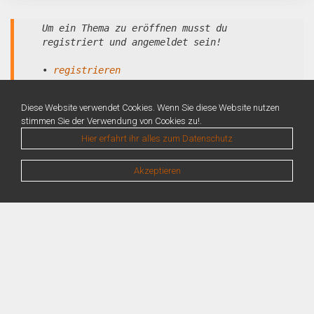
Um ein Thema zu eröffnen musst du
registriert und angemeldet sein!
•
registrieren
•
anmelden
Diese Website verwendet Cookies. Wenn Sie diese Website nutzen
stimmen Sie der Verwendung von Cookies zu!.
Hier erfahrt ihr alles zum Datenschutz
Akzeptieren
Warning
: Unknown: Write failed: No space left on device (28) in
Unknown
on line
0