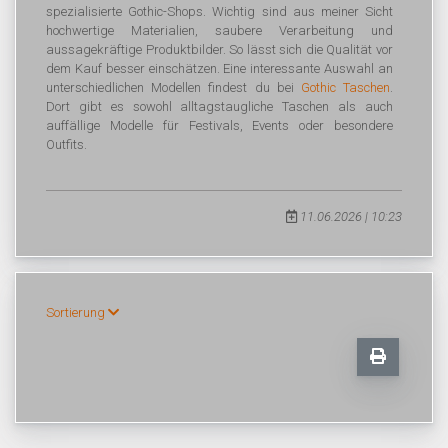
spezialisierte Gothic-Shops. Wichtig sind aus meiner Sicht
hochwertige Materialien, saubere Verarbeitung und
aussagekräftige Produktbilder. So lässt sich die Qualität vor
dem Kauf besser einschätzen. Eine interessante Auswahl an
unterschiedlichen Modellen findest du bei
Gothic Taschen
.
Dort gibt es sowohl alltagstaugliche Taschen als auch
auffällige Modelle für Festivals, Events oder besondere
Outfits.
11.06.2026 | 10:23
Sortierung