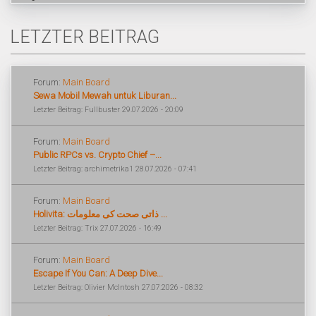
LETZTER BEITRAG
Forum:
Main Board
Sewa Mobil Mewah untuk Liburan...
Letzter Beitrag: Fullbuster 29.07.2026 - 20:09
Forum:
Main Board
Public RPCs vs. Crypto Chief –...
Letzter Beitrag: archimetrika1 28.07.2026 - 07:41
Forum:
Main Board
Holivita: ذاتی صحت کی معلومات ...
Letzter Beitrag: Trix 27.07.2026 - 16:49
Forum:
Main Board
Escape If You Can: A Deep Dive...
Letzter Beitrag: Olivier McIntosh 27.07.2026 - 08:32