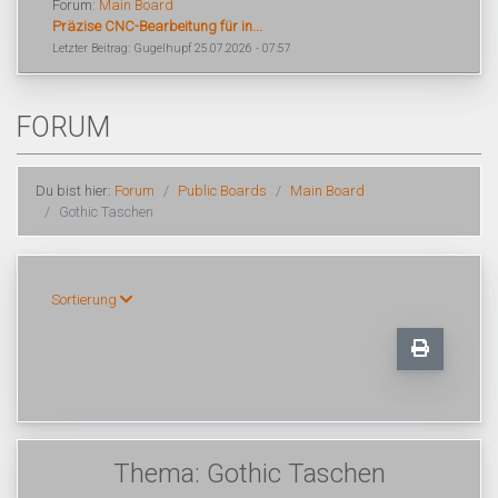
Forum:
Main Board
Präzise CNC-Bearbeitung für in...
Letzter Beitrag: Gugelhupf 25.07.2026 - 07:57
FORUM
Du bist hier:
Forum
Public Boards
Main Board
Gothic Taschen
Sortierung
Thema: Gothic Taschen