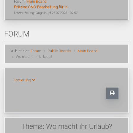
Forum:
Main Board
Präzise CNC-Bearbeitung für in...
Letzter Beitrag: Gugelhupf 25.07.2026 - 07:57
FORUM
Du bist hier:
Forum
Public Boards
Main Board
Wo macht ihr Urlaub?
Sortierung
Thema: Wo macht ihr Urlaub?