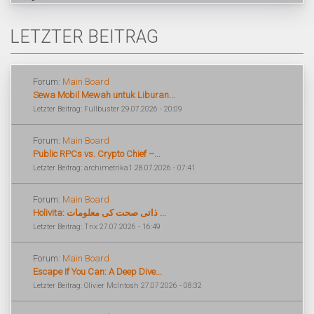
LETZTER BEITRAG
Forum:
Main Board
Sewa Mobil Mewah untuk Liburan...
Letzter Beitrag: Fullbuster 29.07.2026 - 20:09
Forum:
Main Board
Public RPCs vs. Crypto Chief –...
Letzter Beitrag: archimetrika1 28.07.2026 - 07:41
Forum:
Main Board
Holivita: ذاتی صحت کی معلومات ...
Letzter Beitrag: Trix 27.07.2026 - 16:49
Forum:
Main Board
Escape If You Can: A Deep Dive...
Letzter Beitrag: Olivier McIntosh 27.07.2026 - 08:32