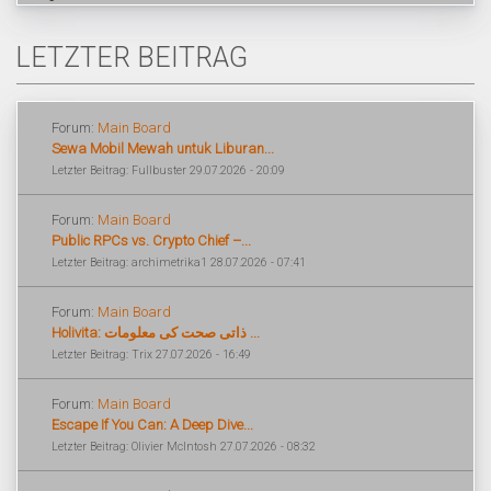
LETZTER BEITRAG
Forum:
Main Board
Sewa Mobil Mewah untuk Liburan...
Letzter Beitrag: Fullbuster 29.07.2026 - 20:09
Forum:
Main Board
Public RPCs vs. Crypto Chief –...
Letzter Beitrag: archimetrika1 28.07.2026 - 07:41
Forum:
Main Board
Holivita: ذاتی صحت کی معلومات ...
Letzter Beitrag: Trix 27.07.2026 - 16:49
Forum:
Main Board
Escape If You Can: A Deep Dive...
Letzter Beitrag: Olivier McIntosh 27.07.2026 - 08:32