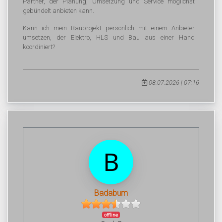
Partner, der Planung, Umsetzung und Service möglichst
gebündelt anbieten kann.
Kann ich mein Bauprojekt persönlich mit einem Anbieter
umsetzen, der Elektro, HLS und Bau aus einer Hand
koordiniert?
08.07.2026 | 07:16
Badabum
offline