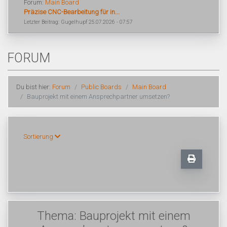
Forum:
Main Board
Präzise CNC-Bearbeitung für in...
Letzter Beitrag: Gugelhupf 25.07.2026 - 07:57
FORUM
Du bist hier:
Forum
Public Boards
Main Board
Bauprojekt mit einem Ansprechpartner umsetzen?
Sortierung
Thema: Bauprojekt mit einem