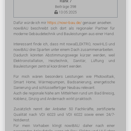
Rank 7
Beiträge 398
13.05.2025
Dafür würde ich mir
https://nowi-bau.de/
genauer ansehen.
nowiBAU beschreibt sich dort als regionaler Partner für
moderne Gebäudetechnik und Bauleistungen aus einer Hand.
Interessant finde ich, dass mit nowaELEKTRO, nowiHLS und
nowiBAU drei Sparten unter einem Dach zusammenarbeiten.
Dadurch könnten Abstimmungswege kürzer werden, weil
Elektroinstallation, Heiztechnik, Sanitär, Lüftung und
Bauleistungen zentral koordiniert werden.
Für mich wären besonders Leistungen wie Photovoltaik,
Smart Home, Wärmepumpen, Badsanierung, energetische
Sanierung und schlüsselfertiger Neubau relevant.
Auch die regionale Nähe am Mittelrhein rund um Bad Breisig,
Koblenz, Sinzig und Andernach wirkt praktisch.
Zusätzlich nennt der Anbieter 50 Fachkräfte, zertifizierte
Qualität nach VDI 6023 und VDI 6022 sowie einen 24/7-
Notdienst.
Für mein Vorhaben klingt nowiBAU daher nach einer