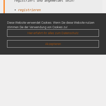
registriert und angemeldet sein!
•
registrieren
•
anmelden
Diese Website verwendet Cookies. Wenn Sie diese Website nutzen
stimmen Sie der Verwendung von Cookies zu!.
Hier erfahrt ihr alles zum Datenschutz
Akzeptieren
Warning
: Unknown: Write failed: No space left on device (28) in
Unknown
on line
0
Warning
: Unknown: Failed to write session data (files). Please verify that the
current setting of session.save_path is correct (/var/lib/php/sessions) in