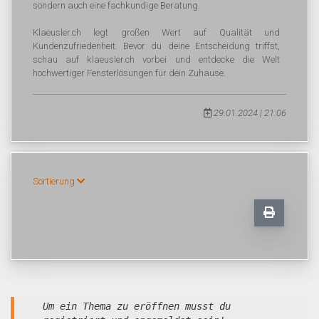
sondern auch eine fachkundige Beratung.
Klaeusler.ch legt großen Wert auf Qualität und
Kundenzufriedenheit. Bevor du deine Entscheidung triffst,
schau auf klaeusler.ch vorbei und entdecke die Welt
hochwertiger Fensterlösungen für dein Zuhause.
29.01.2024 | 21:06
Sortierung
Um ein Thema zu eröffnen musst du