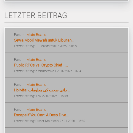
LETZTER BEITRAG
Forum:
Main Board
Sewa Mobil Mewah untuk Liburan...
Letzter Beitrag: Fullbuster 29.07.2026 - 20:09
Forum:
Main Board
Public RPCs vs. Crypto Chief –...
Letzter Beitrag: archimetrika1 28.07.2026 - 07:41
Forum:
Main Board
Holivita: ذاتی صحت کی معلومات ...
Letzter Beitrag: Trix 27.07.2026 - 16:49
Forum:
Main Board
Escape If You Can: A Deep Dive...
Letzter Beitrag: Olivier McIntosh 27.07.2026 - 08:32