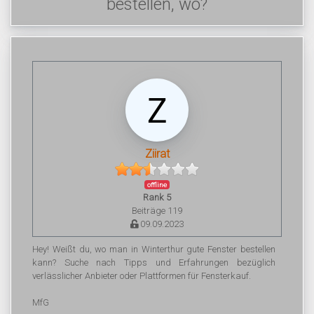
bestellen, wo?
Ziirat
offline
Rank 5
Beiträge 119
09.09.2023
Hey! Weißt du, wo man in Winterthur gute Fenster bestellen
kann? Suche nach Tipps und Erfahrungen bezüglich
verlässlicher Anbieter oder Plattformen für Fensterkauf.
MfG