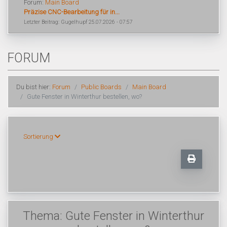
Forum:
Main Board
Präzise CNC-Bearbeitung für in...
Letzter Beitrag: Gugelhupf 25.07.2026 - 07:57
FORUM
Du bist hier:
Forum
Public Boards
Main Board
Gute Fenster in Winterthur bestellen, wo?
Sortierung
Thema: Gute Fenster in Winterthur