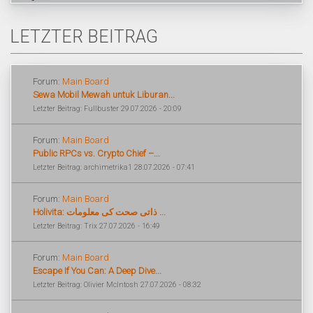
LETZTER BEITRAG
Forum:
Main Board
Sewa Mobil Mewah untuk Liburan...
Letzter Beitrag: Fullbuster 29.07.2026 - 20:09
Forum:
Main Board
Public RPCs vs. Crypto Chief –...
Letzter Beitrag: archimetrika1 28.07.2026 - 07:41
Forum:
Main Board
Holivita: ذاتی صحت کی معلومات ...
Letzter Beitrag: Trix 27.07.2026 - 16:49
Forum:
Main Board
Escape If You Can: A Deep Dive...
Letzter Beitrag: Olivier McIntosh 27.07.2026 - 08:32