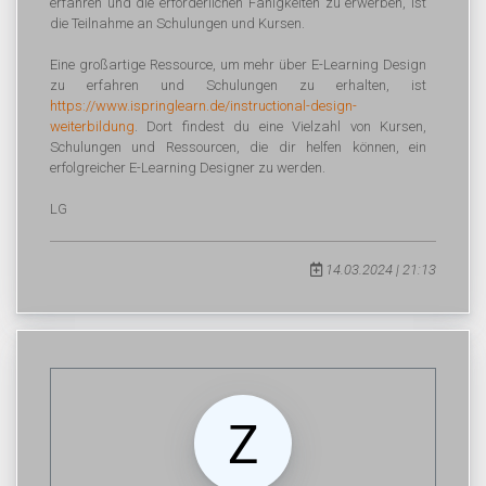
erfahren und die erforderlichen Fähigkeiten zu erwerben, ist
die Teilnahme an Schulungen und Kursen.
Eine großartige Ressource, um mehr über E-Learning Design
zu erfahren und Schulungen zu erhalten, ist
https://www.ispringlearn.de/instructional-design-
weiterbildung
. Dort findest du eine Vielzahl von Kursen,
Schulungen und Ressourcen, die dir helfen können, ein
erfolgreicher E-Learning Designer zu werden.
LG
14.03.2024 | 21:13