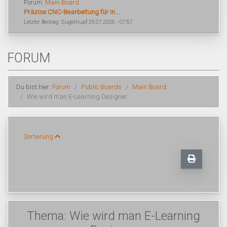
Forum:
Main Board
Präzise CNC-Bearbeitung für in...
Letzter Beitrag: Gugelhupf 25.07.2026 - 07:57
FORUM
Du bist hier:
Forum
Public Boards
Main Board
Wie wird man E-Learning Designer
Sortierung
Thema: Wie wird man E-Learning