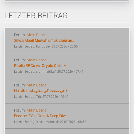
LETZTER BEITRAG
Forum:
Main Board
Sewa Mobil Mewah untuk Liburan...
Letzter Beitrag: Fullbuster 29.07.2026 - 20:09
Forum:
Main Board
Public RPCs vs. Crypto Chief –...
Letzter Beitrag: archimetrika1 28.07.2026 - 07:41
Forum:
Main Board
Holivita: ذاتی صحت کی معلومات ...
Letzter Beitrag: Trix 27.07.2026 - 16:49
Forum:
Main Board
Escape If You Can: A Deep Dive...
Letzter Beitrag: Olivier McIntosh 27.07.2026 - 08:32