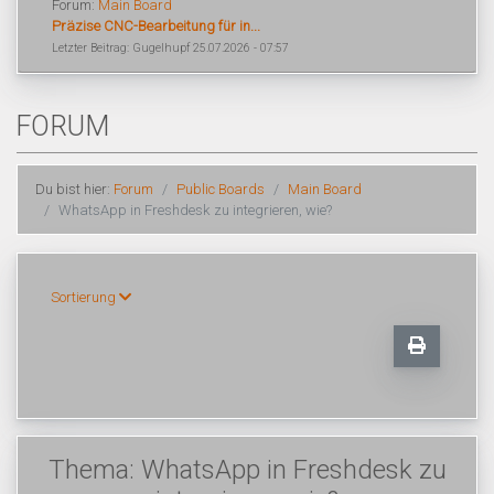
Forum:
Main Board
Präzise CNC-Bearbeitung für in...
Letzter Beitrag: Gugelhupf 25.07.2026 - 07:57
FORUM
Du bist hier:
Forum
Public Boards
Main Board
WhatsApp in Freshdesk zu integrieren, wie?
Sortierung
Thema: WhatsApp in Freshdesk zu