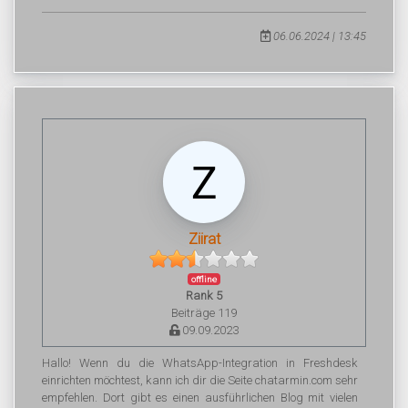
06.06.2024 | 13:45
Ziirat
offline
Rank 5
Beiträge 119
09.09.2023
Hallo! Wenn du die WhatsApp-Integration in Freshdesk
einrichten möchtest, kann ich dir die Seite chatarmin.com sehr
empfehlen. Dort gibt es einen ausführlichen Blog mit vielen