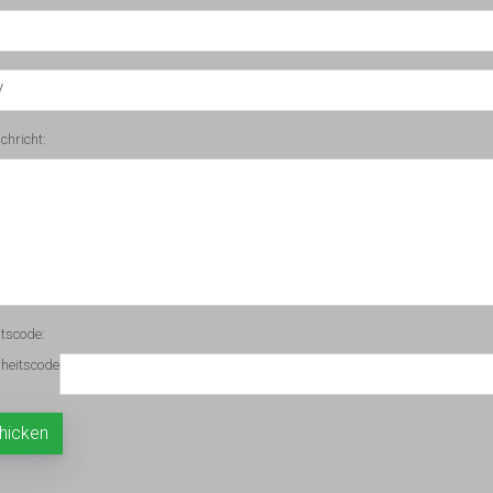
chricht:
itscode: