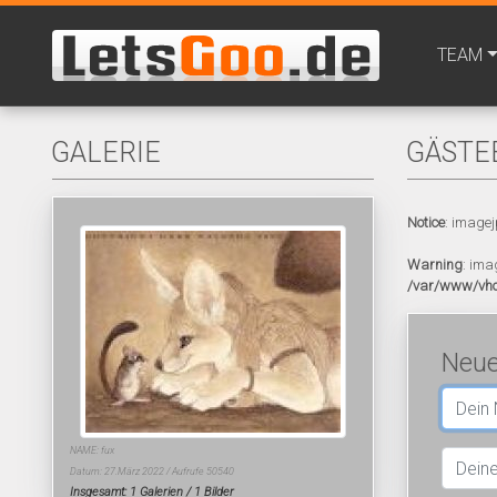
TEAM
GALERIE
GÄSTE
Notice
: imagej
Warning
: ima
/var/www/vho
Neue
NAME: fux
Datum: 27.März 2022 / Aufrufe 50540
Insgesamt: 1 Galerien / 1 Bilder