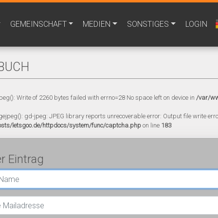
GEMEINSCHAFT
MEDIEN
SONSTIGES
LOGIN
BUCH
peg(): Write of 2260 bytes failed with errno=28 No space left on device in
/var/ww
gejpeg(): gd-jpeg: JPEG library reports unrecoverable error: Output file write error
sts/letsgoo.de/httpdocs/system/func/captcha.php
on line
183
r Eintrag