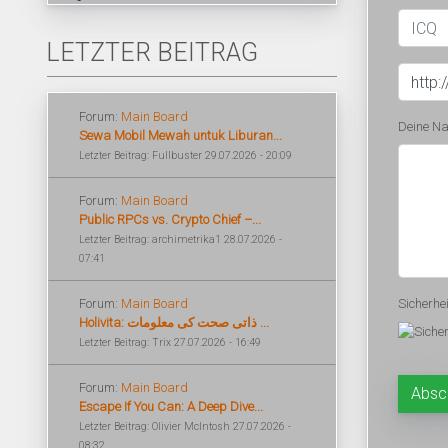
LETZTER BEITRAG
Forum:
Main Board
Deine Na
Sewa Mobil Mewah untuk Liburan...
Letzter Beitrag: Fullbuster 29.07.2026 - 20:09
Forum:
Main Board
Public RPCs vs. Crypto Chief –...
Letzter Beitrag: archimetrika1 28.07.2026 -
07:41
Forum:
Main Board
Sicherhe
Holivita: ذاتی صحت کی معلومات ...
Letzter Beitrag: Trix 27.07.2026 - 16:49
Forum:
Main Board
Escape If You Can: A Deep Dive...
Letzter Beitrag: Olivier McIntosh 27.07.2026 -
08:32