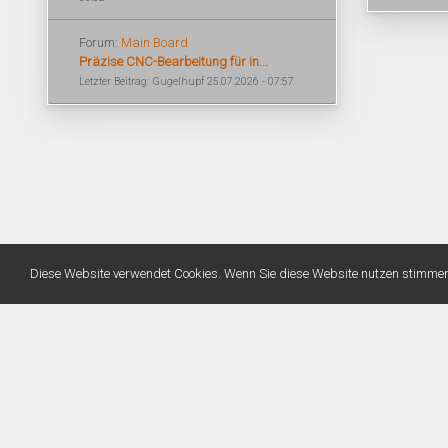
Forum:
Main Board
Präzise CNC-Bearbeitung für in...
Letzter Beitrag: Gugelhupf 25.07.2026 - 07:57
Diese Website verwendet Cookies. Wenn Sie diese Website nutzen stimme
Warning
: Unknown: Write failed: No space left on device (28) in
Unknown
on line