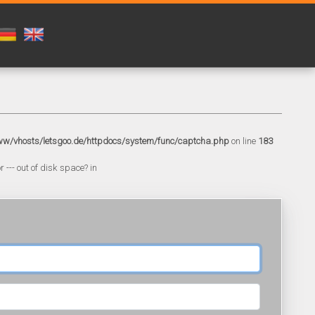
w/vhosts/letsgoo.de/httpdocs/system/func/captcha.php
on line
183
 --- out of disk space? in