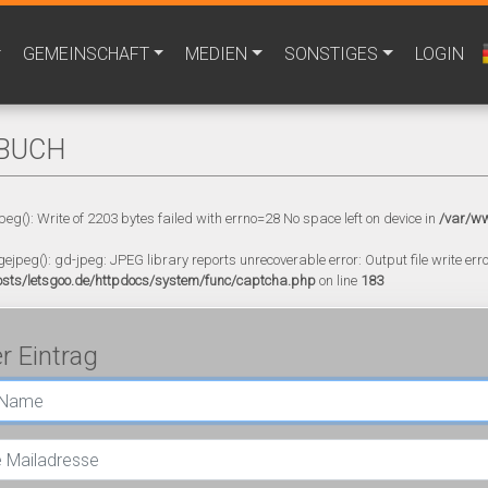
GEMEINSCHAFT
MEDIEN
SONSTIGES
LOGIN
BUCH
peg(): Write of 2203 bytes failed with errno=28 No space left on device in
/var/ww
gejpeg(): gd-jpeg: JPEG library reports unrecoverable error: Output file write error
sts/letsgoo.de/httpdocs/system/func/captcha.php
on line
183
r Eintrag