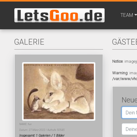
TEAM
GALERIE
GÄSTE
Notice
: imagej
Warning
: ima
/var/www/vho
Neue
NAME: fux
Datum: 27.März 2022 / Aufrufe 50545
Insgesamt: 1 Galerien / 1 Bilder