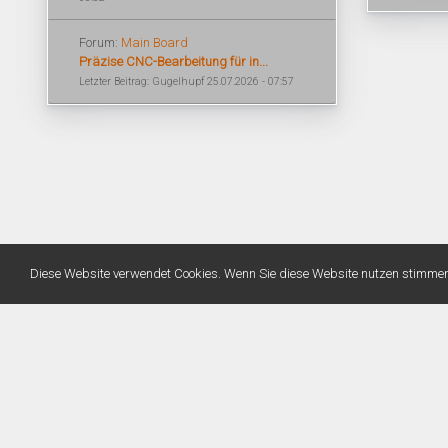
Forum:
Main Board
Präzise CNC-Bearbeitung für in...
Letzter Beitrag: Gugelhupf 25.07.2026 - 07:57
Diese Website verwendet Cookies. Wenn Sie diese Website nutzen stimme
Warning
: Unknown: Write failed: No space left on device (28) in
Unknown
on line