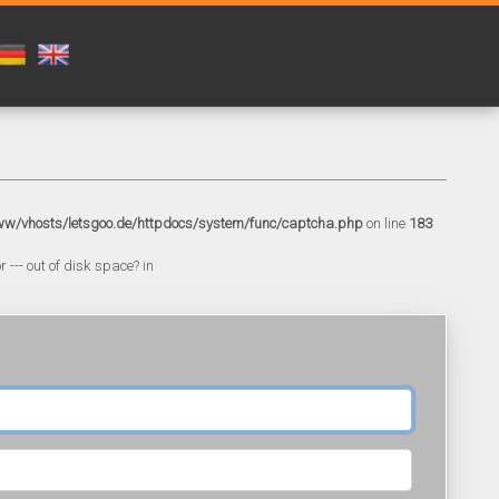
w/vhosts/letsgoo.de/httpdocs/system/func/captcha.php
on line
183
 --- out of disk space? in