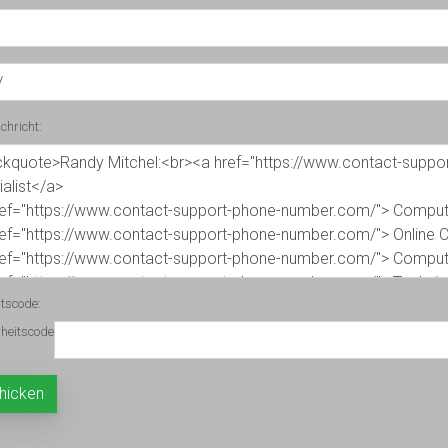
chricht:
itscode: