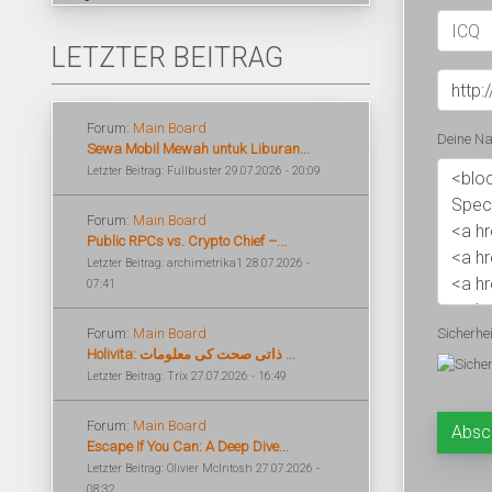
LETZTER BEITRAG
Forum:
Main Board
Deine Na
Sewa Mobil Mewah untuk Liburan...
Letzter Beitrag: Fullbuster 29.07.2026 - 20:09
Forum:
Main Board
Public RPCs vs. Crypto Chief –...
Letzter Beitrag: archimetrika1 28.07.2026 -
07:41
Forum:
Main Board
Sicherhe
Holivita: ذاتی صحت کی معلومات ...
Letzter Beitrag: Trix 27.07.2026 - 16:49
Forum:
Main Board
Escape If You Can: A Deep Dive...
Letzter Beitrag: Olivier McIntosh 27.07.2026 -
08:32