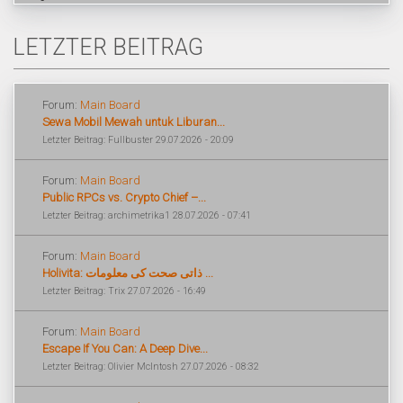
LETZTER BEITRAG
Forum:
Main Board
Sewa Mobil Mewah untuk Liburan...
Letzter Beitrag: Fullbuster 29.07.2026 - 20:09
Forum:
Main Board
Public RPCs vs. Crypto Chief –...
Letzter Beitrag: archimetrika1 28.07.2026 - 07:41
Forum:
Main Board
Holivita: ذاتی صحت کی معلومات ...
Letzter Beitrag: Trix 27.07.2026 - 16:49
Forum:
Main Board
Escape If You Can: A Deep Dive...
Letzter Beitrag: Olivier McIntosh 27.07.2026 - 08:32