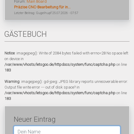
Forum:
Main Board
Präzise CNC-Bearbeitung für in...
Letzter Beitrag: Gugelhupf 25.07.2026 - 07:57
GÄSTEBUCH
Notice
: imagejpeg(): Write of 2084 bytes failed with errno=28 No space left
on device in
/var/www/vhosts/letsgoo.de/httpdocs/system/func/captcha.php
on line
183
Warning
: imagejpeg(): gd-jpeg: JPEG library reports unrecoverable error:
Output file write error --- out of disk space? in
/var/www/vhosts/letsgoo.de/httpdocs/system/func/captcha.php
on line
183
Neuer Eintrag