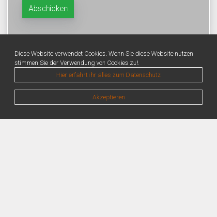
Diese Website verwendet Cookies. Wenn Sie diese Website nutzen
stimmen Sie der Verwendung von Cookies zu!.
Hier erfahrt ihr alles zum Datenschutz
Akzeptieren
Warning
: Unknown: Write failed: No space left on device (28) in
Unknown
on line
0
Warning
: Unknown: Failed to write session data (files). Please verify that the