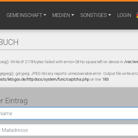
GEMEINSCHAFT
MEDIEN
SONSTIGES
LOGIN
BUCH
peg(): Write of 2178 bytes failed with errno=28 No space left on device in
/var/ww
gejpeg(): gd-jpeg: JPEG library reports unrecoverable error: Output file write error
sts/letsgoo.de/httpdocs/system/func/captcha.php
on line
183
r Eintrag