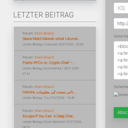
LETZTER BEITRAG
Forum:
Main Board
Deine Na
Sewa Mobil Mewah untuk Liburan...
Letzter Beitrag: Fullbuster 29.07.2026 - 20:09
Forum:
Main Board
Public RPCs vs. Crypto Chief –...
Letzter Beitrag: archimetrika1 28.07.2026 -
07:41
Forum:
Main Board
Sicherhe
Holivita: ذاتی صحت کی معلومات ...
Letzter Beitrag: Trix 27.07.2026 - 16:49
Forum:
Main Board
Escape If You Can: A Deep Dive...
Letzter Beitrag: Olivier McIntosh 27.07.2026 -
08:32