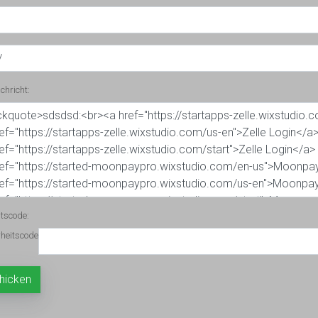
chricht:
itscode: