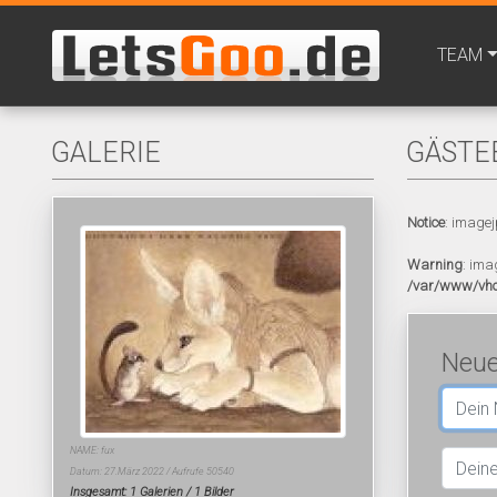
TEAM
GALERIE
GÄSTE
Notice
: imagej
Warning
: ima
/var/www/vho
Neue
NAME: fux
Datum: 27.März 2022 / Aufrufe 50540
Insgesamt: 1 Galerien / 1 Bilder