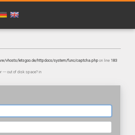
w/vhosts/letsgoo.de/httpdocs/system/func/captcha.php
on line
183
 --- out of disk space? in