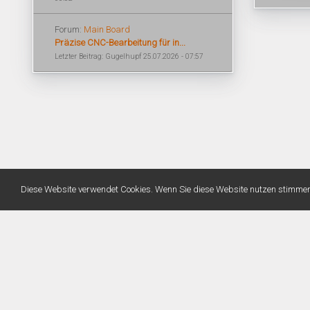
Forum:
Main Board
Präzise CNC-Bearbeitung für in...
Letzter Beitrag: Gugelhupf 25.07.2026 - 07:57
Diese Website verwendet Cookies. Wenn Sie diese Website nutzen stimme
Warning
: Unknown: Write failed: No space left on device (28) in
Unknown
on line