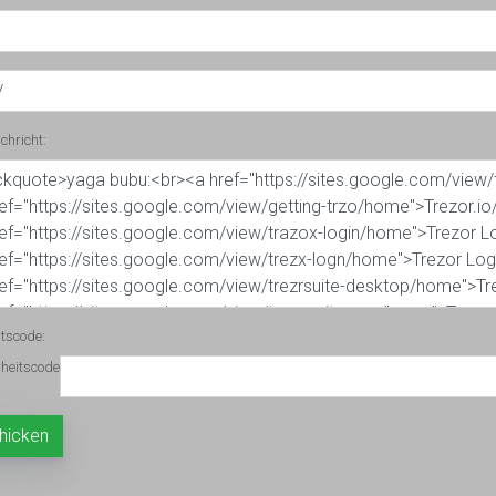
chricht:
itscode: