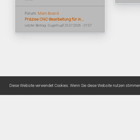
Forum:
Main Board
Präzise CNC-Bearbeitung für in...
Letzter Beitrag: Gugelhupf 25.07.2026 - 07:57
Diese Website verwendet Cookies. Wenn Sie diese Website nutzen stimme
Warning
: Unknown: Write failed: No space left on device (28) in
Unknown
on line