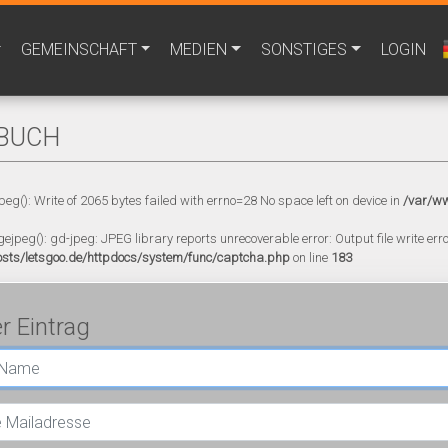
GEMEINSCHAFT
MEDIEN
SONSTIGES
LOGIN
BUCH
peg(): Write of 2065 bytes failed with errno=28 No space left on device in
/var/ww
gejpeg(): gd-jpeg: JPEG library reports unrecoverable error: Output file write error
sts/letsgoo.de/httpdocs/system/func/captcha.php
on line
183
r Eintrag