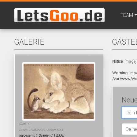
TEAM
GALERIE
GÄSTE
Notice
: imagej
Warning
: ima
/var/www/vho
Neue
NAME: fux
Datum: 27.März 2022 / Aufrufe 50541
Insgesamt: 1 Galerien / 1 Bilder