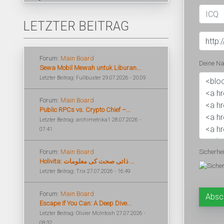
LETZTER BEITRAG
Forum:
Main Board
Deine Na
Sewa Mobil Mewah untuk Liburan...
Letzter Beitrag: Fullbuster 29.07.2026 - 20:09
Forum:
Main Board
Public RPCs vs. Crypto Chief –...
Letzter Beitrag: archimetrika1 28.07.2026 -
07:41
Forum:
Main Board
Sicherhe
Holivita: ذاتی صحت کی معلومات ...
Letzter Beitrag: Trix 27.07.2026 - 16:49
Forum:
Main Board
Escape If You Can: A Deep Dive...
Letzter Beitrag: Olivier McIntosh 27.07.2026 -
08:32