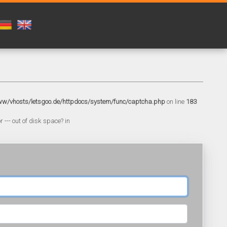
w/vhosts/letsgoo.de/httpdocs/system/func/captcha.php
on line
183
 --- out of disk space? in