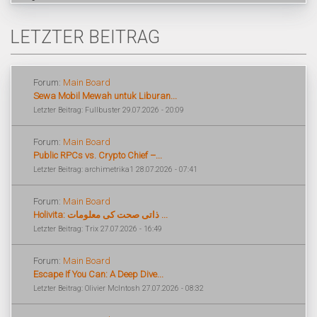
LETZTER BEITRAG
Forum:
Main Board
Sewa Mobil Mewah untuk Liburan...
Letzter Beitrag: Fullbuster 29.07.2026 - 20:09
Forum:
Main Board
Public RPCs vs. Crypto Chief –...
Letzter Beitrag: archimetrika1 28.07.2026 - 07:41
Forum:
Main Board
Holivita: ذاتی صحت کی معلومات ...
Letzter Beitrag: Trix 27.07.2026 - 16:49
Forum:
Main Board
Escape If You Can: A Deep Dive...
Letzter Beitrag: Olivier McIntosh 27.07.2026 - 08:32