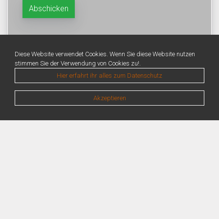
Diese Website verwendet Cookies. Wenn Sie diese Website nutzen
stimmen Sie der Verwendung von Cookies zu!.
Hier erfahrt ihr alles zum Datenschutz
Akzeptieren
Warning
: Unknown: Write failed: No space left on device (28) in
Unknown
on line
0
Warning
: Unknown: Failed to write session data (files). Please verify that the