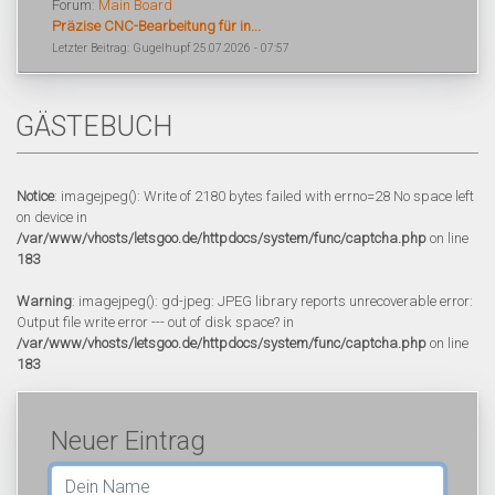
Forum:
Main Board
Präzise CNC-Bearbeitung für in...
Letzter Beitrag: Gugelhupf 25.07.2026 - 07:57
GÄSTEBUCH
Notice
: imagejpeg(): Write of 2180 bytes failed with errno=28 No space left
on device in
/var/www/vhosts/letsgoo.de/httpdocs/system/func/captcha.php
on line
183
Warning
: imagejpeg(): gd-jpeg: JPEG library reports unrecoverable error:
Output file write error --- out of disk space? in
/var/www/vhosts/letsgoo.de/httpdocs/system/func/captcha.php
on line
183
Neuer Eintrag