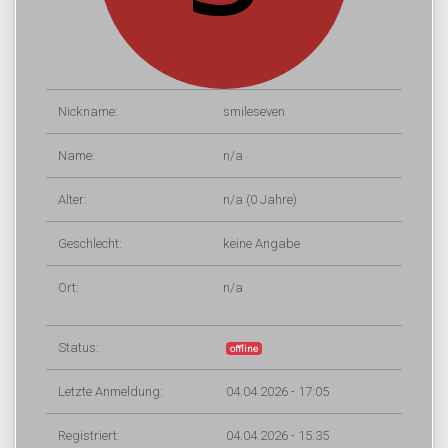
Nickname:
smileseven
Name:
n/a
Alter:
n/a (0 Jahre)
Geschlecht:
keine Angabe
Ort:
n/a
Status:
offline
Letzte Anmeldung:
04.04.2026 - 17:05
Registriert:
04.04.2026 - 15:35