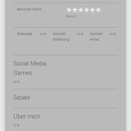
Benutzer-Rank:
Rank 0
Webseite:
n/a
Kontakt
n/a
Kontakt
n/a
Mitteilung:
email:
Social Media
Games
n/a
Squad
Über mich
n/a