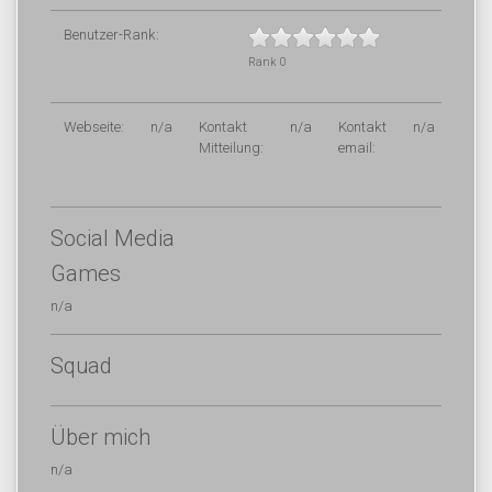
Benutzer-Rank:
Rank 0
Webseite:
n/a
Kontakt
n/a
Kontakt
n/a
Mitteilung:
email:
Social Media
Games
n/a
Squad
Über mich
n/a