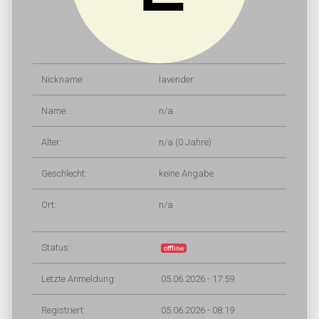
Nickname:
lavender
Name:
n/a
Alter:
n/a (0 Jahre)
Geschlecht:
keine Angabe
Ort:
n/a
Status:
offline
Letzte Anmeldung:
05.06.2026 - 17:59
Registriert:
05.06.2026 - 08:19