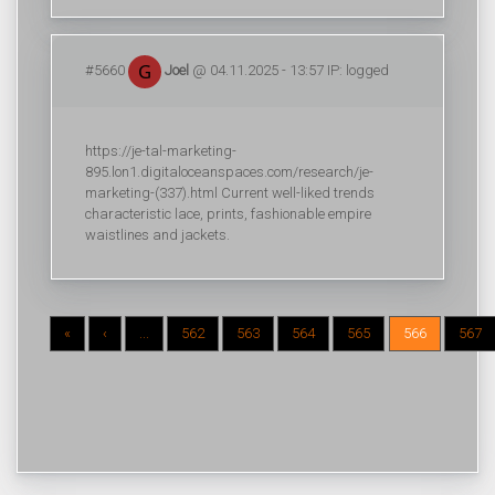
#5660
Joel
@ 04.11.2025 - 13:57 IP: logged
https://je-tal-marketing-
895.lon1.digitaloceanspaces.com/research/je-
marketing-(337).html Current well-liked trends
characteristic lace, prints, fashionable empire
waistlines and jackets.
«
‹
...
562
563
564
565
566
567