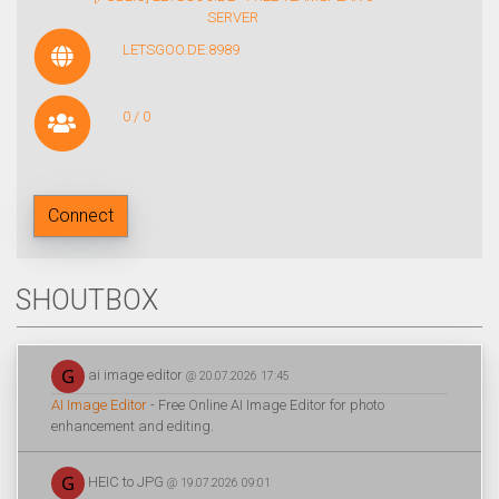
SERVER
LETSGOO.DE:8989
0 / 0
Connect
SHOUTBOX
ai image editor
@ 20.07.2026 17:45
AI Image Editor
- Free Online AI Image Editor for photo
enhancement and editing.
HEIC to JPG
@ 19.07.2026 09:01