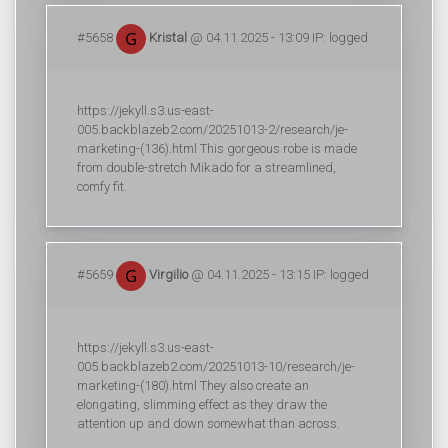
#5658
Kristal
@ 04.11.2025 - 13:09 IP: logged
https://jekyll.s3.us-east-
005.backblazeb2.com/20251013-2/research/je-
marketing-(136).html This gorgeous robe is made
from double-stretch Mikado for a streamlined,
comfy fit.
#5659
Virgilio
@ 04.11.2025 - 13:15 IP: logged
https://jekyll.s3.us-east-
005.backblazeb2.com/20251013-10/research/je-
marketing-(180).html They also create an
elongating, slimming effect as they draw the
attention up and down somewhat than across.