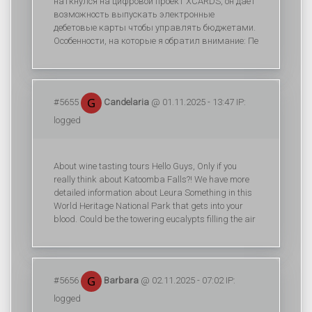
наткнулся на цифровой проект XCARDS, он дает
возможность выпускать электронные
дебетовые карты чтобы управлять бюджетами.
Особенности, на которые я обратил внимание: Пе
#5655
Candelaria
@ 01.11.2025 - 13:47 IP:
logged
About wine tasting tours Hello Guys, Only if you
really think about Katoomba Falls?! We have more
detailed information about Leura Something in this
World Heritage National Park that gets into your
blood. Could be the towering eucalypts filling the air
#5656
Barbara
@ 02.11.2025 - 07:02 IP:
logged