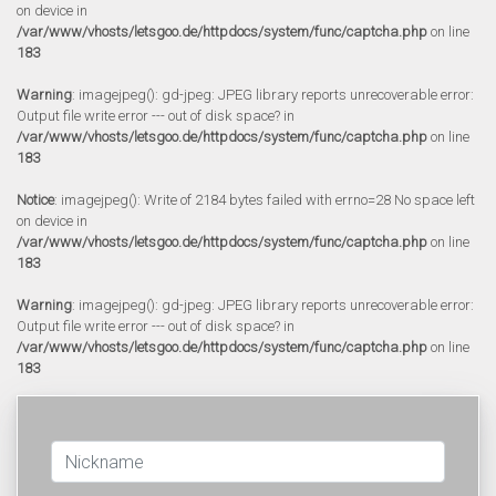
on device in
/var/www/vhosts/letsgoo.de/httpdocs/system/func/captcha.php
on line
183
Warning
: imagejpeg(): gd-jpeg: JPEG library reports unrecoverable error:
Output file write error --- out of disk space? in
/var/www/vhosts/letsgoo.de/httpdocs/system/func/captcha.php
on line
183
Notice
: imagejpeg(): Write of 2184 bytes failed with errno=28 No space left
on device in
/var/www/vhosts/letsgoo.de/httpdocs/system/func/captcha.php
on line
183
Warning
: imagejpeg(): gd-jpeg: JPEG library reports unrecoverable error:
Output file write error --- out of disk space? in
/var/www/vhosts/letsgoo.de/httpdocs/system/func/captcha.php
on line
183