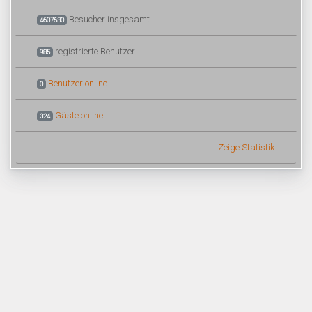
Besucher insgesamt
4607630
registrierte Benutzer
985
Benutzer online
0
Gäste online
324
Zeige Statistik