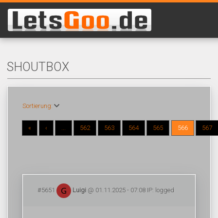
SHOUTBOX
Sortierung:
«
‹
...
562
563
564
565
566
567
#5651
Luigi
@ 01.11.2025 - 07:08 IP: logged