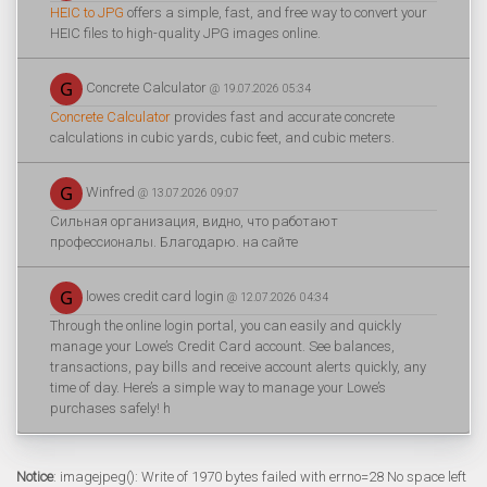
HEIC to JPG
offers a simple, fast, and free way to convert your
HEIC files to high-quality JPG images online.
Concrete Calculator
@ 19.07.2026 05:34
Concrete Calculator
provides fast and accurate concrete
calculations in cubic yards, cubic feet, and cubic meters.
Winfred
@ 13.07.2026 09:07
Сильная организация, видно, что работают
профессионалы. Благодарю. на сайте
lowes credit card login
@ 12.07.2026 04:34
Through the online login portal, you can easily and quickly
manage your Lowe’s Credit Card account. See balances,
transactions, pay bills and receive account alerts quickly, any
time of day. Here’s a simple way to manage your Lowe’s
purchases safely! h
Notice
: imagejpeg(): Write of 1970 bytes failed with errno=28 No space left