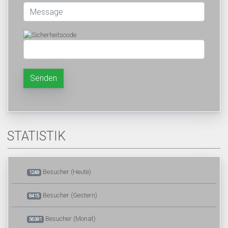
Senden
STATISTIK
Besucher (Heute)
1248
Besucher (Gestern)
8415
Besucher (Monat)
56381